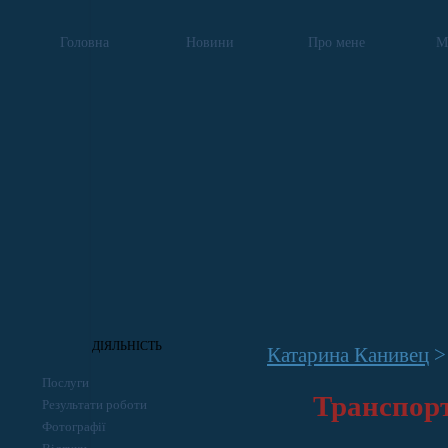
Головна
Новини
Про мене
М
ДІЯЛЬНІСТЬ
Катарина Канивец
Послуги
Транспорт
Результати роботи
Фотографії