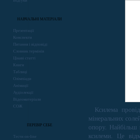
Відгуки
НАВЧАЛЬНІ МАТЕРІАЛИ
Презентації
Конспекти
Питання і відповіді
Словник термінів
Цікаві статті
Книги
Таблиці
Олімпіади
Анімації
Аудіолекції
Відеоматеріали
СОЖ
Ксилема прові
мінеральних солей
ПЕРЕВІР СЕБЕ
опору. Найбільш 
ксилеми. Це від
Тести on-line