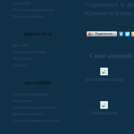
Тести ЗНО
з’єднуються в до
Тести для самоконтролю
піднімається вода.
Тестові посібники
Поделиться…
БІОЛОГІЯ І ВУЗИ
Про ЗНО
Університети Києва
Схожі анімації:
Абітурієнту
Студенту
Внутрішня будова стебла
ПЕРСПЕКТИВИ
Загальна інформація
Викладання
Лабораторна діагностика
Рослинна клітина
Наукова діяльність
Судово-медична експертиза