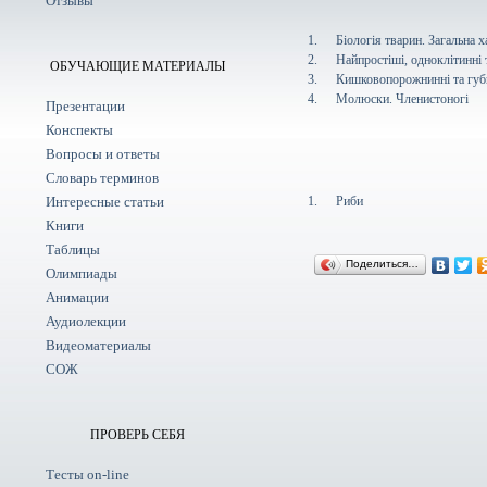
Отзывы
1.
Біологія тварин. Загальна 
2.
Найпростіші, одноклітинні
ОБУЧАЮЩИЕ МАТЕРИАЛЫ
3.
Кишковопорожнинні та губ
4.
Молюски. Членистоногі
Презентации
Конспекты
Вопросы и ответы
Словарь терминов
Интересные статьи
1.
Риби
Книги
Таблицы
Поделиться…
Олимпиады
Анимации
Аудиолекции
Видеоматериалы
СОЖ
ПРОВЕРЬ СЕБЯ
Тесты on-line