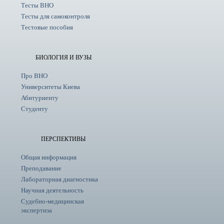
Тесты ВНО
Тесты для самоконтроля
Тестовые пособия
БИОЛОГИЯ И ВУЗЫ
Про ВНО
Университеты Киева
Абитуриенту
Студенту
ПЕРСПЕКТИВЫ
Общая информация
Преподавание
Лабораторная диагностика
Научная деятельность
Судебно-медицинская
экспертиза