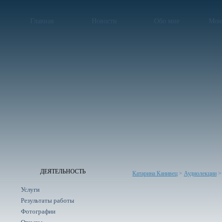
Главная
Новости
Обо мне
Мои
ДЕЯТЕЛЬНОСТЬ
Катарина Канивец
>
Аудиолекции
>
Услуги
Результаты работы
Фотографии