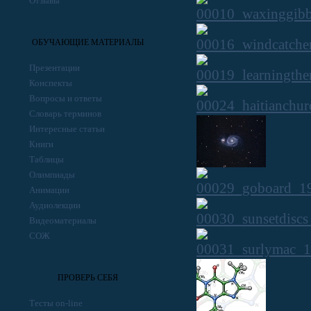
Отзывы
ОБУЧАЮЩИЕ МАТЕРИАЛЫ
Презентации
Конспекты
Вопросы и ответы
Словарь терминов
Интересные статьи
Книги
Таблицы
Олимпиады
Анимации
Аудиолекции
Видеоматериалы
СОЖ
ПРОВЕРЬ СЕБЯ
Тесты on-line