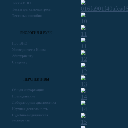
Тесты ВНО
Тесты для самоконтроля
Тестовые пособия
БИОЛОГИЯ И ВУЗЫ
Про ВНО
Университеты Киева
Абитуриенту
Студенту
ПЕРСПЕКТИВЫ
Общая информация
Преподавание
Лабораторная диагностика
Научная деятельность
Судебно-медицинская
экспертиза