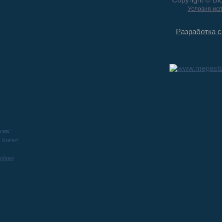
Условия ис
Разработка с
сив"
 Киеве!
обнее