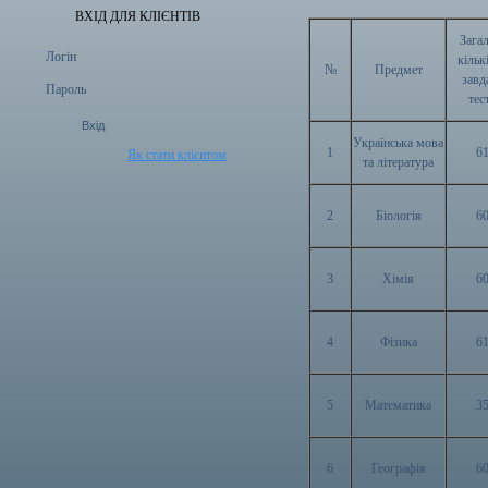
ВХІД ДЛЯ КЛІЄНТІВ
Зага
Логін
кільк
№
Предмет
завд
Пароль
тес
Українська мова
1
6
Як стати клієнтом
та література
2
Біологія
6
3
Хімія
6
4
Фізика
6
5
Математика
3
6
Географія
6