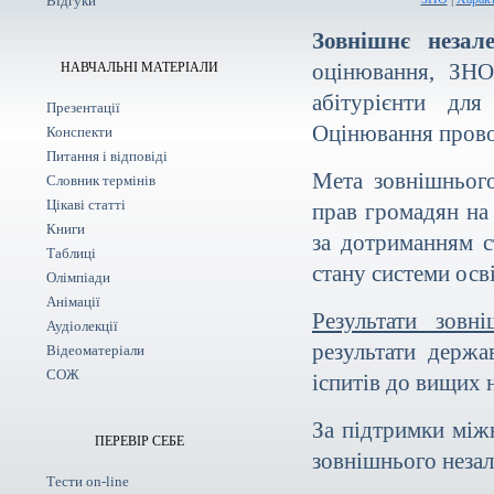
Відгуки
Зовнішнє незал
оцінювання, ЗНО
НАВЧАЛЬНІ МАТЕРІАЛИ
абітурієнти дл
Презентації
Оцінювання провод
Конспекти
Питання і відповіді
Мета зовнішнього
Словник термінів
Цікаві статті
прав громадян на 
Книги
за дотриманням ст
Таблиці
стану системи осві
Олімпіади
Анімації
Результати зовн
Аудіолекції
результати держа
Відеоматеріали
СОЖ
іспитів до вищих 
За підтримки міжн
ПЕРЕВІР СЕБЕ
зовнішнього неза
Тести on-line