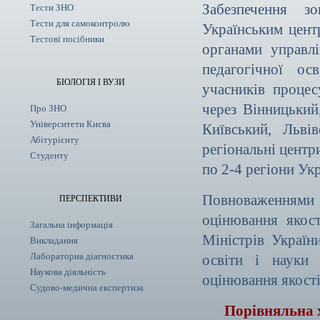
Забезпечення з
Тести ЗНО
Тести для самоконтролю
Українським цент
Тестові посібники
органами управлі
педагогічної ос
БІОЛОГІЯ І ВУЗИ
учасників процес
через Вінницький
Про ЗНО
Університети Києва
Київський, Льві
Абітурієнту
регіональні центр
Студенту
по 2-4 регіони Укр
Повноваженнями
ПЕРСПЕКТИВИ
оцінювання якост
Загальна інформація
Міністрів Україн
Викладання
Лабораторна діагностика
освіти і науки 
Наукова діяльність
оцінювання якості
Судово-медична експертиза
Порівняльна 