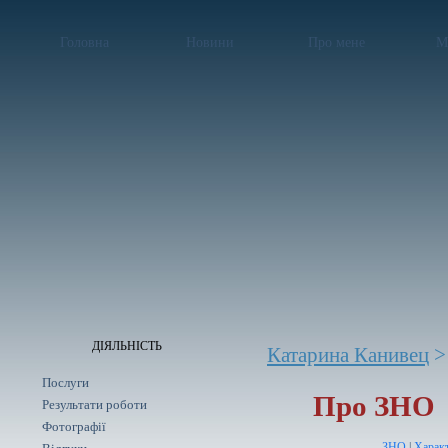
Головна
Новини
Про мене
М
ДІЯЛЬНІСТЬ
Катарина Канивец
>
Послуги
Про ЗНО
Результати роботи
Фотографії
ЗНО
|
Характ