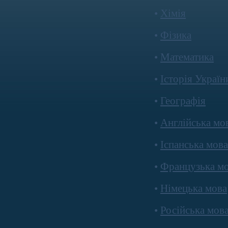
•
Хімія
•
Фізика
•
Математика
•
Історія Україн
•
Географія
•
Англійська мо
•
Іспанська мова
•
Французька м
•
Німецька мова
•
Російська мов