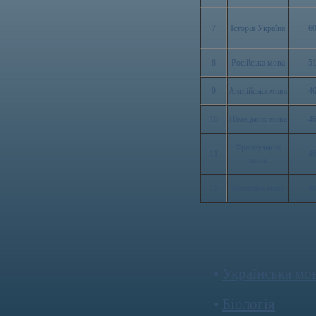
7
Історія Україна
6
8
Російська мова
5
9
Англійська мова
4
10
Німецьких мова
4
Французьких
11
4
мова
12
Іспанська мова
4
•
Українська мо
•
Біологія