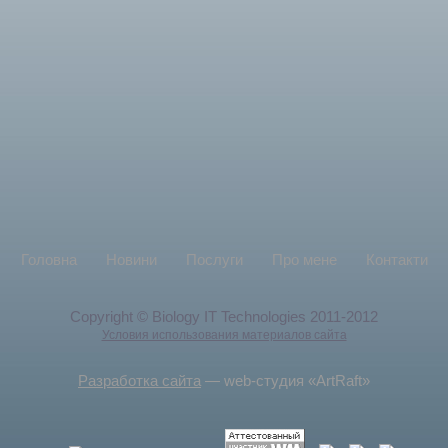
Головна
Новини
Послуги
Про мене
Контакти
Copyright © Biology IT Technologies 2011-2012
Условия использования материалов сайта
Разработка сайта
— web-студия «ArtRaft»