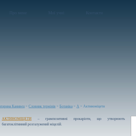
Про мене
Мої учні
Контакти
атарина Канивец
>
Словник термінів
>
Ботаніка
>
А
> Актиноміцети
АКТИНОМІЦЕТИ
– грампозитивні прокаріоти, що утворюють
багатоклітинний розгалужений міцелій.