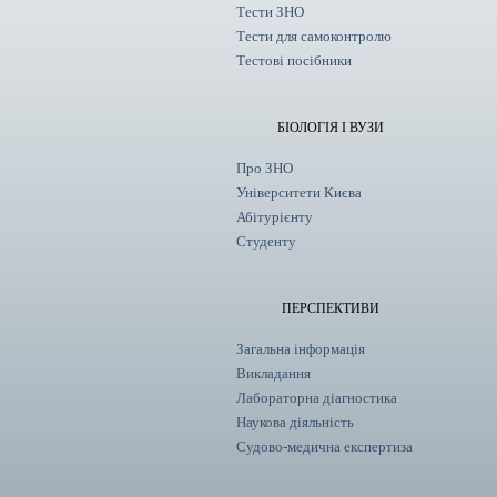
Тести ЗНО
Тести для самоконтролю
Тестові посібники
БІОЛОГІЯ І ВУЗИ
Про ЗНО
Університети Києва
Абітурієнту
Студенту
ПЕРСПЕКТИВИ
Загальна інформація
Викладання
Лабораторна діагностика
Наукова діяльність
Судово-медична експертиза