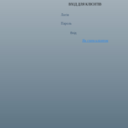
ВХІД ДЛЯ КЛІЄНТІВ
Логін
Пароль
Як стати клієнтом