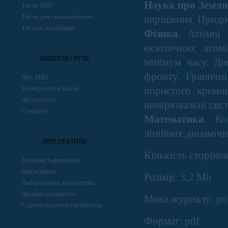
Наука про Земл
Тести ЗНО
Тести для самоконтролю
вирішення, Придонн
Тестові посібники
Фізика
. Атомні 
екзотичних атом
БІОЛОГІЯ І ВУЗИ
мінімум часу. Ди
фронту. Граничні
Про ЗНО
Університети Києва
пористого кремн
Абітурієнту
вимірювальні сис
Студенту
Математика
. Ко
лінійних динамічн
ПЕРСПЕКТИВИ
Кількість cторіно
Загальна інформація
Викладання
Розмір: 3,2 Mb
Лабораторна діагностика
Наукова діяльність
Мова журналу: ро
Судово-медична експертиза
Формат: pdf