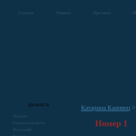
Головна
Новини
Про мене
М
ДІЯЛЬНІСТЬ
Катарина Канивец
Послуги
Номер 1
Результати роботи
Фотографії