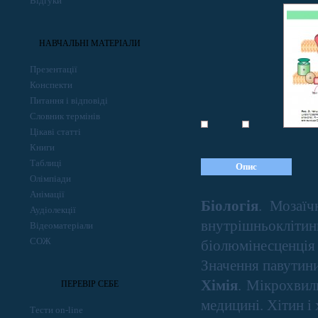
Відгуки
НАВЧАЛЬНІ МАТЕРІАЛИ
Презентації
Конспекти
Питання і відповіді
Словник термінів
Цікаві статті
Книги
Таблиці
Опис
Олімпіади
Анімації
Біологія
. Мозаїч
Аудіолекції
внутрішньокліт
Відеоматеріали
СОЖ
біолюмінесценція
Значення павутини
Хімія
. Мікрохвил
ПЕРЕВІР СЕБЕ
медицині. Хітин і 
Тести on-line