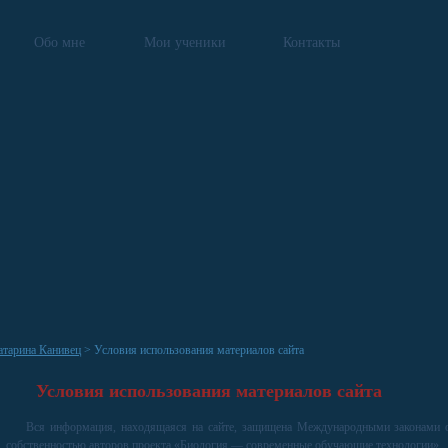
Обо мне
Мои ученики
Контакты
атарина Канивец
> Условия использования материалов сайта
Условия использования материалов сайта
Вся информация, находящаяся на сайте, защищена Международными законами о
собственностью авторов проекта «
Биология — современные обучающие технологии
»