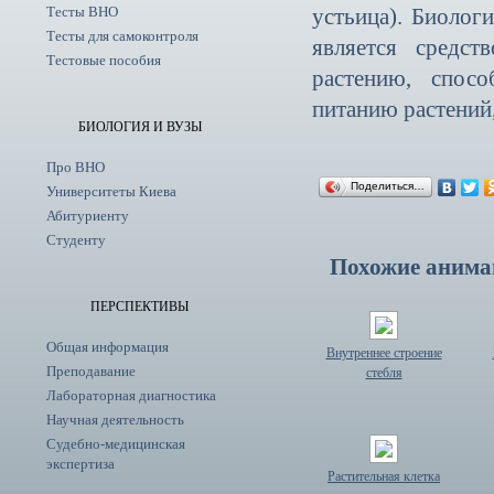
Тесты ВНО
устьица). Биолог
Тесты для самоконтроля
является средс
Тестовые пособия
растению, спос
питанию растений,
БИОЛОГИЯ И ВУЗЫ
Про ВНО
Поделиться…
Университеты Киева
Абитуриенту
Студенту
Похожие анима
ПЕРСПЕКТИВЫ
Общая информация
Внутреннее строение
Преподавание
стебля
Лабораторная диагностика
Научная деятельность
Судебно-медицинская
экспертиза
Растительная клетка