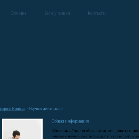
Обо мне
Мои ученики
Контакты
атарина Канивец
> Научная деятельность
Общая информация
Обязательной частью образовательного процесса медик
написание научной работы. Студенту после второго курс