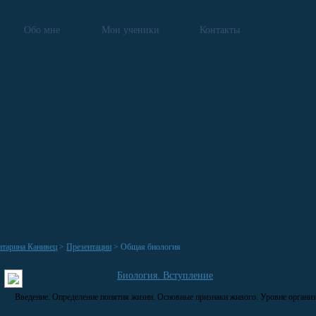
Обо мне
Мои ученики
Контакты
атарина Канивец
>
Презентации
> Общая биология
Биология. Вступление
Введение. Определение понятия жизни. Основные признаки живого. Уровне организ