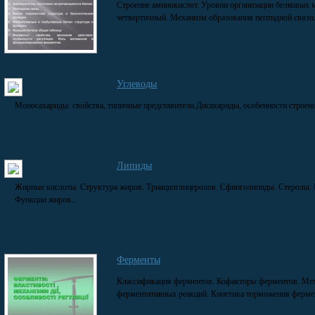
Строение аминокислот. Уровни организации белковых м
четвертичный. Механизм образования пептидной связи.
Углеводы
Моносахариды: свойства, типичные представители.Дисахариды, особенности строени
Липиды
Жирные кислоты. Структура жиров. Триацилглицеролов. Сфинголипиды. Стеролы. 
Функции жиров...
Ферменты
Классификация ферментов. Кофакторы ферментов. Меха
ферментативных реакций. Кинетика торможения фермен