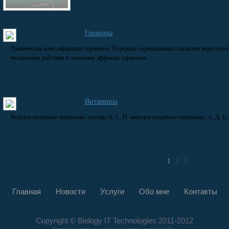
Гормоны
Химическая классификация гормонов. Передача гормональных сигналов через внут
механизмы действия и основные эффекты гормонов...
Витамины
Водорастворимые витамины: группы В, С, Н. жирорастворимые витамины: А, Д, Е, 
1
2
3
Главная
Новости
Услуги
Обо мне
Контакты
Copyright © Biology IT Technologies 2011-2012