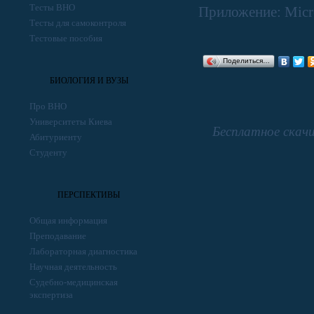
Тесты ВНО
Приложение: Micro
Тесты для самоконтроля
Тестовые пособия
Поделиться…
БИОЛОГИЯ И ВУЗЫ
Про ВНО
Университеты Киева
Бесплатное скач
Абитуриенту
Студенту
ПЕРСПЕКТИВЫ
Общая информация
Преподавание
Лабораторная диагностика
Научная деятельность
Судебно-медицинская
экспертиза