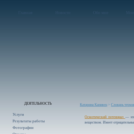
Главная
Новости
Обо мне
Мои
ДЕЯТЕЛЬНОСТЬ
Катарина Канивец
>
Словарь терми
Услуги
Осмотический потенциал
— изм
Результаты работы
веществом. Имеет отрицательны
Фотографии