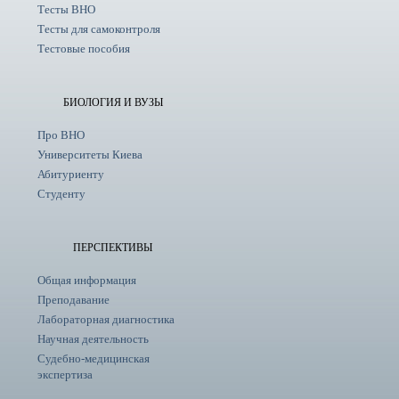
Тесты ВНО
Тесты для самоконтроля
Тестовые пособия
БИОЛОГИЯ И ВУЗЫ
Про ВНО
Университеты Киева
Абитуриенту
Студенту
ПЕРСПЕКТИВЫ
Общая информация
Преподавание
Лабораторная диагностика
Научная деятельность
Судебно-медицинская
экспертиза