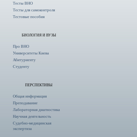
Тесты ВНО
Тесты для самоконтроля
Тестовые пособия
БИОЛОГИЯ И ВУЗЫ
Про ВНО
Университеты Киева
Абитуриенту
Студенту
ПЕРСПЕКТИВЫ
Общая информация
Преподавание
Лабораторная диагностика
Научная деятельность
Судебно-медицинская
экспертиза