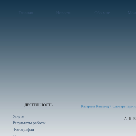
Главная
Новости
Обо мне
Мои
ДЕЯТЕЛЬНОСТЬ
Катарина Канивец
>
Словарь терми
Услуги
А
Б
В
Результаты работы
Фотографии