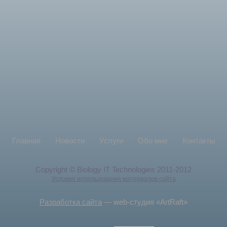
Главная
Новости
Услуги
Обо мне
Контакты
Copyright © Biology IT Technologies 2011-2012
Условия использования материалов сайта
Разработка сайта
— web-студия «ArtRaft»