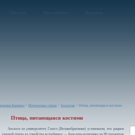
Обо мне
Мои ученики
Контакты
атарина Канивец
>
Интересные статьи
>
Зоология
> Птица, питающаяся костями
Птица, питающаяся костями
Зоологи из университета Глазго (Великобритания) установили, что рацион
хищной птицы из семейства ястребиных — бородача-ягнятника на 90 процентов