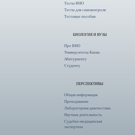
Тесты ВНО
Тесты для самоконтроля
Тестовые пособия
БИОЛОГИЯ И ВУЗЫ
Про ВНО
Университеты Киева
Абитуриенту
Студенту
ПЕРСПЕКТИВЫ
Общая информация
Преподавание
Лабораторная диагностика
Научная деятельность
Судебно-медицинская
экспертиза