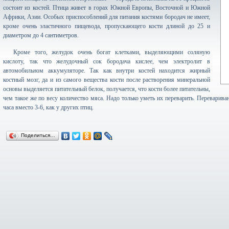
состоит из костей. Птица живет в горах Южной Европы, Восточной и Южной
Африки, Азии. Особых приспособлений для питания костями бородач не имеет,
кроме очень эластичного пищевода, пропускающего кости длиной до 25 и
диаметром до 4 сантиметров.
Кроме того, желудок очень богат клетками, выделяющими соляную
кислоту, так что желудочный сок бородача кислее, чем электролит в
автомобильном аккумуляторе. Так как внутри костей находится жирный
костный мозг, да и из самого вещества кости после растворения минеральной
основы выделяется питательный белок, получается, что кости более питательны,
чем такое же по весу количество мяса. Надо только уметь их переварить. Переварива
часа вместо 3-6, как у других птиц.
Поделиться…